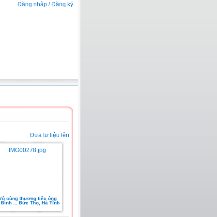
Đăng nhập / Đăng ký
Đưa tư liệu lên
Vô cùng thương tiếc ông
Đình ... Đức Thọ, Hà Tĩnh