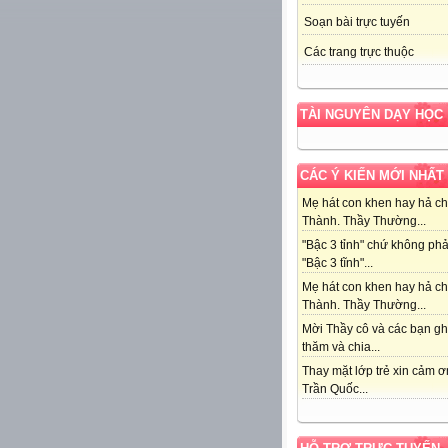
Soạn bài trực tuyến
Các trang trực thuộc
TÀI NGUYÊN DẠY HỌC
CÁC Ý KIẾN MỚI NHẤT
Mẹ hát con khen hay hả c
Thành. Thầy Thường...
"Bậc 3 tỉnh" chứ không phả
"Bậc 3 tĩnh"...
Mẹ hát con khen hay hả c
Thành. Thầy Thường...
Mời Thầy cô và các bạn g
thăm và chia...
Thay mặt lớp trẻ xin cảm 
Trần Quốc...