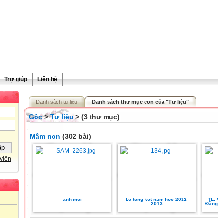
Trợ giúp
Liên hệ
Danh sách tư liệu
Danh sách thư mục con của "Tư liệu"
Gốc
>
Tư liệu
> (3 thư mục)
Mầm non
(302 bài)
viên
anh moi
Le tong ket nam hoc 2012-
TL: 
2013
Đặng 