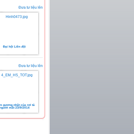
Đưa tư liệu lên
Đại hội Liên đội
Đưa tư liệu lên
ấm gương nhặt của rơi tả
người mất 23/9/2014