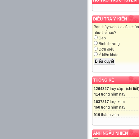
HỖ TRỢ TRỰC TUYẾN
ĐIỀU TRA Ý KIẾN
Bạn thấy website của chún
như thế nào?
Đẹp
Bình thường
Đơn điệu
Ý kiến khác
THỐNG KÊ
1264327
truy cập (
chi tiết
414
trong hôm nay
1637817
lượt xem
460
trong hôm nay
919
thành viên
ẢNH NGẪU NHIÊN