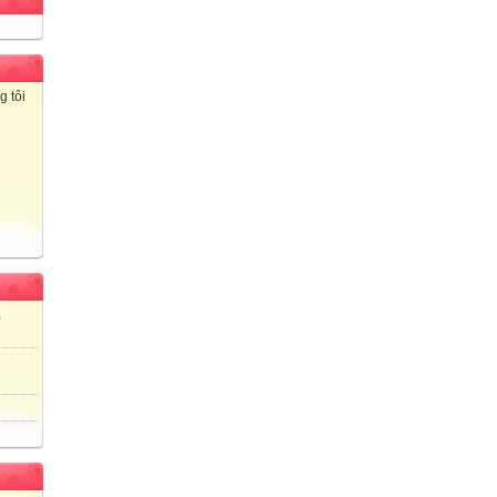
g tôi
)