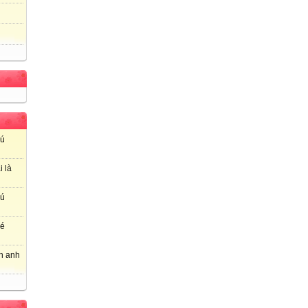
hú
i là
hú
hé
ơn anh