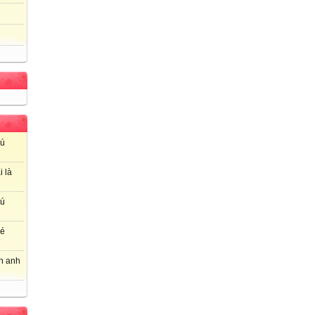
hú
i là
hú
hé
ơn anh