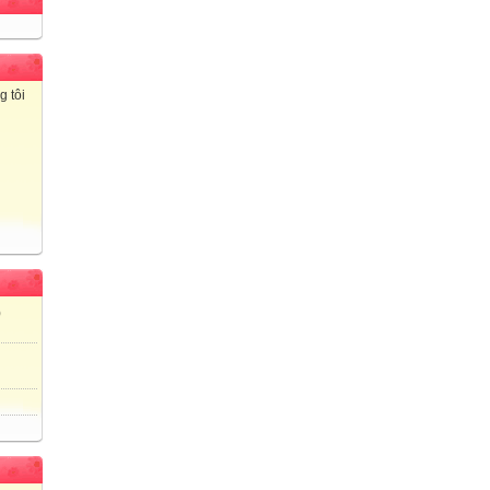
g tôi
)