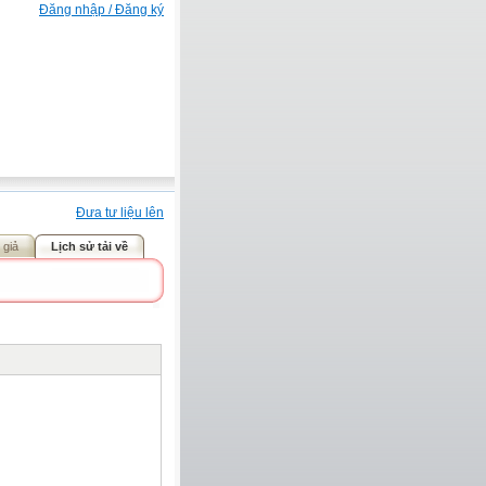
Đăng nhập / Đăng ký
Đưa tư liệu lên
 giả
Lịch sử tải về