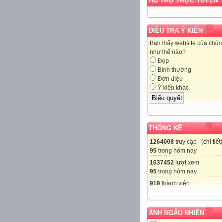
HỖ TRỢ TRỰC TUYẾN
ĐIỀU TRA Ý KIẾN
Bạn thấy website của chún
như thế nào?
Đẹp
Bình thường
Đơn điệu
Ý kiến khác
THỐNG KÊ
1264008
truy cập (
chi tiết
95
trong hôm nay
1637452
lượt xem
95
trong hôm nay
919
thành viên
ẢNH NGẪU NHIÊN