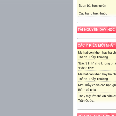
Soạn bài trực tuyến
Các trang trực thuộc
TÀI NGUYÊN DẠY HỌC
CÁC Ý KIẾN MỚI NHẤT
Mẹ hát con khen hay hả c
Thành. Thầy Thường...
"Bậc 3 tỉnh" chứ không phả
"Bậc 3 tĩnh"...
Mẹ hát con khen hay hả c
Thành. Thầy Thường...
Mời Thầy cô và các bạn g
thăm và chia...
Thay mặt lớp trẻ xin cảm 
Trần Quốc...