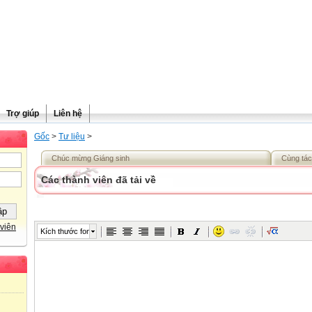
Trợ giúp
Liên hệ
Gốc
>
Tư liệu
>
Chúc mừng Giáng sinh
Cùng tác
Các thành viên đã tải về
viên
Kích thước font