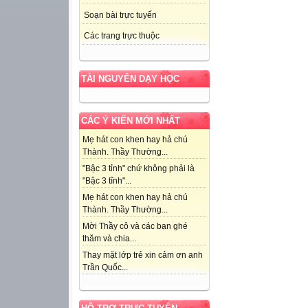
Soạn bài trực tuyến
Các trang trực thuộc
TÀI NGUYÊN DẠY HỌC
CÁC Ý KIẾN MỚI NHẤT
Mẹ hát con khen hay hả chú
Thành. Thầy Thường...
"Bậc 3 tỉnh" chứ không phải là
"Bậc 3 tĩnh"...
Mẹ hát con khen hay hả chú
Thành. Thầy Thường...
Mời Thầy cô và các bạn ghé
thăm và chia...
Thay mặt lớp trẻ xin cảm ơn anh
Trần Quốc...