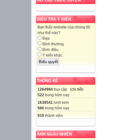
HỖ TRỢ TRỰC TUYẾN
ĐIỀU TRA Ý KIẾN
Bạn thấy website của chúng tôi
như thế nào?
Đẹp
Bình thường
Đơn điệu
Ý kiến khác
THỐNG KÊ
1264984
truy cập (
chi tiết
)
522
trong hôm nay
1638541
lượt xem
566
trong hôm nay
919
thành viên
ẢNH NGẪU NHIÊN