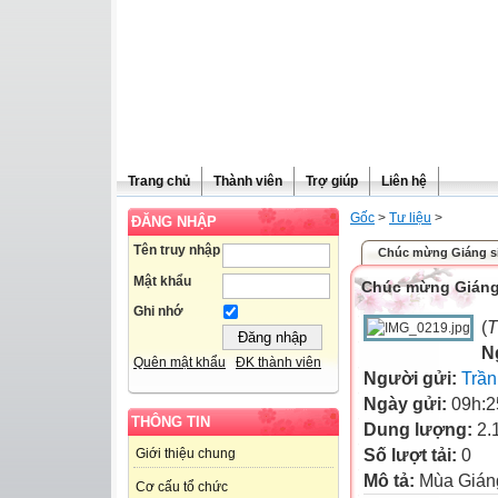
Trang chủ
Thành viên
Trợ giúp
Liên hệ
Gốc
>
Tư liệu
>
ĐĂNG NHẬP
Tên truy nhập
Chúc mừng Giáng s
Mật khẩu
Chúc mừng Giáng
Ghi nhớ
(
T
N
Quên mật khẩu
ĐK thành viên
Người gửi:
Trầ
Ngày gửi:
09h:2
THÔNG TIN
Dung lượng:
2.
Số lượt tải:
0
Giới thiệu chung
Mô tả:
Mùa Gián
Cơ cấu tổ chức