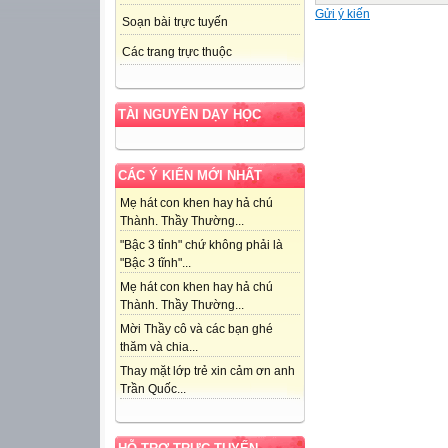
Gửi ý kiến
Soạn bài trực tuyến
Các trang trực thuộc
TÀI NGUYÊN DẠY HỌC
CÁC Ý KIẾN MỚI NHẤT
Mẹ hát con khen hay hả chú
Thành. Thầy Thường...
"Bậc 3 tỉnh" chứ không phải là
"Bậc 3 tĩnh"...
Mẹ hát con khen hay hả chú
Thành. Thầy Thường...
Mời Thầy cô và các bạn ghé
thăm và chia...
Thay mặt lớp trẻ xin cảm ơn anh
Trần Quốc...