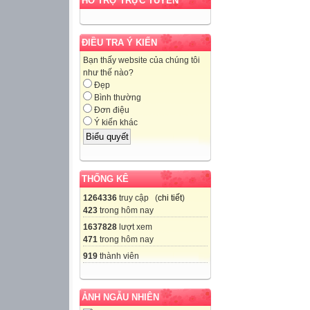
HỖ TRỢ TRỰC TUYẾN
ĐIỀU TRA Ý KIẾN
Bạn thấy website của chúng tôi
như thế nào?
Đẹp
Bình thường
Đơn điệu
Ý kiến khác
THỐNG KÊ
1264336
truy cập (
chi tiết
)
423
trong hôm nay
1637828
lượt xem
471
trong hôm nay
919
thành viên
ẢNH NGẪU NHIÊN