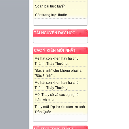
Soạn bài trực tuyến
Các trang trực thuộc
TÀI NGUYÊN DẠY HỌC
CÁC Ý KIẾN MỚI NHẤT
Mẹ hát con khen hay hả chú
Thành. Thầy Thường...
"Bậc 3 tỉnh" chứ không phải là
"Bậc 3 tĩnh"...
Mẹ hát con khen hay hả chú
Thành. Thầy Thường...
Mời Thầy cô và các bạn ghé
thăm và chia...
Thay mặt lớp trẻ xin cảm ơn anh
Trần Quốc...