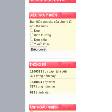
HỖ TRỢ TRỰC TUYẾN
ĐIỀU TRA Ý KIẾN
Bạn thấy website của chúng tôi
như thế nào?
Đẹp
Bình thường
Đơn điệu
Ý kiến khác
THỐNG KÊ
1266323
truy cập (
chi tiết
)
303
trong hôm nay
1640004
lượt xem
327
trong hôm nay
919
thành viên
ẢNH NGẪU NHIÊN