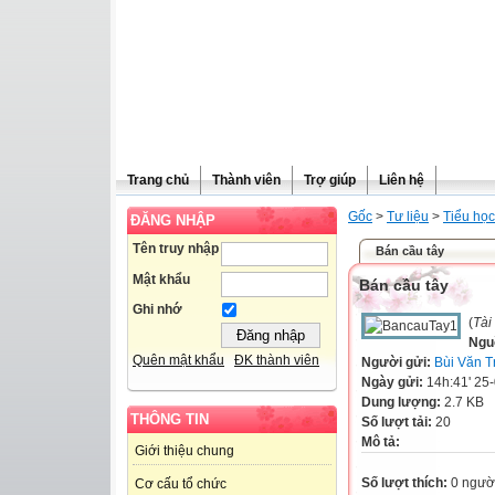
Trang chủ
Thành viên
Trợ giúp
Liên hệ
Gốc
>
Tư liệu
>
Tiểu học
ĐĂNG NHẬP
Tên truy nhập
Bán cầu tây
Mật khẩu
Bán cầu tây
Ghi nhớ
(
Tài
Ngu
Quên mật khẩu
ĐK thành viên
Người gửi:
Bùi Văn T
Ngày gửi:
14h:41' 25
Dung lượng:
2.7 KB
THÔNG TIN
Số lượt tải:
20
Mô tả:
Giới thiệu chung
Số lượt thích:
0 ngườ
Cơ cấu tổ chức